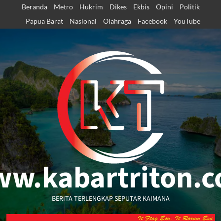
Skip
Beranda
Metro
Hukrim
Dikes
Ekbis
Opini
Politik
to
Papua Barat
Nasional
Olahraga
Facebook
YouTube
content
w.kabartriton.
BERITA TERLENGKAP SEPUTAR KAIMANA