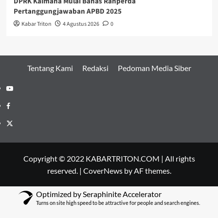
DPRK Kaimana Mulai Bahas Ranperda
Pertanggungjawaban APBD 2025
Kabar Triton
4 Agustus 2026
0
Tentang Kami
Redaksi
Pedoman Media Siber
Youtube
Facebook
Twitter
Copyright © 2022 KABARTRITON.COM | All rights
reserved.
|
CoverNews
by AF themes.
Optimized by Seraphinite Accelerator
Turns on site high speed to be attractive for people and search engines.