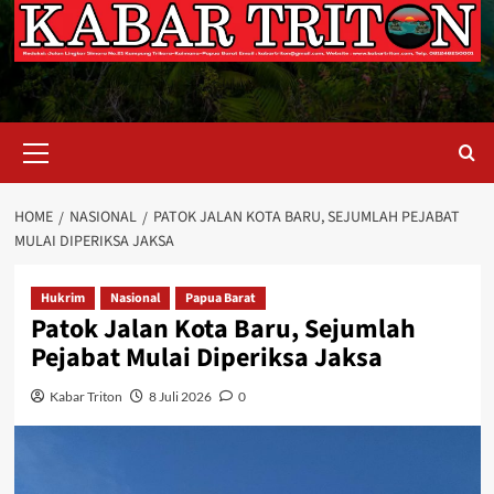
Primary
Menu
HOME
NASIONAL
PATOK JALAN KOTA BARU, SEJUMLAH PEJABAT
MULAI DIPERIKSA JAKSA
Hukrim
Nasional
Papua Barat
Patok Jalan Kota Baru, Sejumlah
Pejabat Mulai Diperiksa Jaksa
Kabar Triton
8 Juli 2026
0