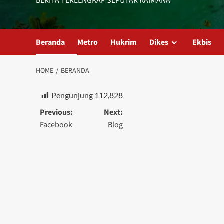
BERITA TERLENGKAP SEPUTAR KAIMANA
Beranda
Metro
Hukrim
Dikes
Ekbis
HOME
BERANDA
Pengunjung
112,828
Post
Previous:
Next:
Facebook
Blog
navigation