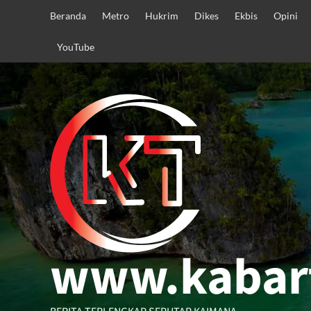
Skip
Beranda
Metro
Hukrim
Dikes
Ekbis
Opini
to
content
YouTube
www.kabar