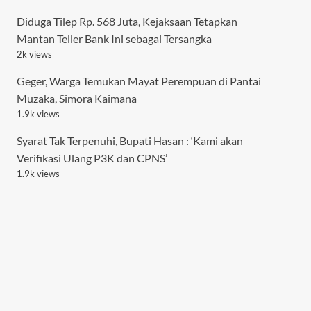
Diduga Tilep Rp. 568 Juta, Kejaksaan Tetapkan
Mantan Teller Bank Ini sebagai Tersangka
2k views
Geger, Warga Temukan Mayat Perempuan di Pantai
Muzaka, Simora Kaimana
1.9k views
Syarat Tak Terpenuhi, Bupati Hasan : ‘Kami akan
Verifikasi Ulang P3K dan CPNS’
1.9k views
Berawal dari Pesta Miras, Gadis Belia Ini Digilir 5
Pemuda di Kaimana
1.8k views