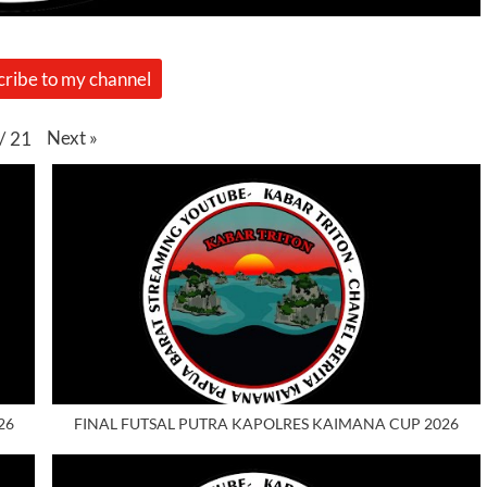
cribe to my channel
Next
»
/
21
26
FINAL FUTSAL PUTRA KAPOLRES KAIMANA CUP 2026