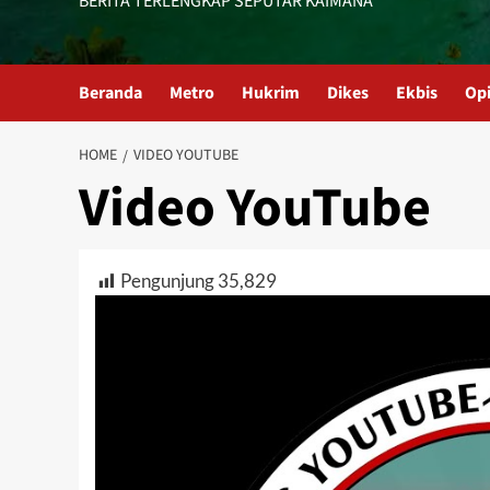
BERITA TERLENGKAP SEPUTAR KAIMANA
Beranda
Metro
Hukrim
Dikes
Ekbis
Opi
HOME
VIDEO YOUTUBE
Video YouTube
Pengunjung
35,829