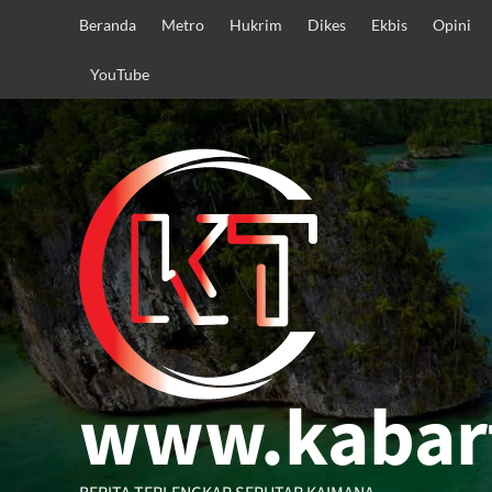
Skip
Beranda
Metro
Hukrim
Dikes
Ekbis
Opini
to
content
YouTube
www.kabar