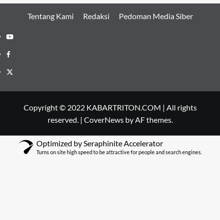
Tentang Kami
Redaksi
Pedoman Media Siber
Youtube
Facebook
Twitter
Copyright © 2022 KABARTRITON.COM | All rights
reserved.
|
CoverNews
by AF themes.
Optimized by Seraphinite Accelerator
Turns on site high speed to be attractive for people and search engines.