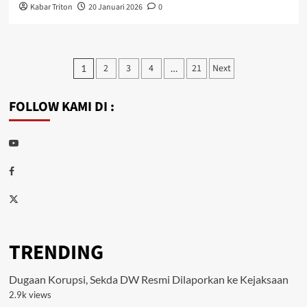
Kabar Triton
20 Januari 2026
0
Paginasi
2
3
4
21
Next
1
…
pos
FOLLOW KAMI DI :
Youtube
Facebook
Twitter
TRENDING
Dugaan Korupsi, Sekda DW Resmi Dilaporkan ke Kejaksaan
2.9k views