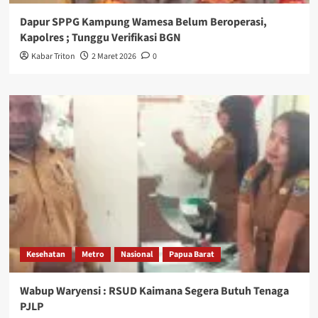
Dapur SPPG Kampung Wamesa Belum Beroperasi,
Kapolres ; Tunggu Verifikasi BGN
Kabar Triton
2 Maret 2026
0
Kesehatan
Metro
Nasional
Papua Barat
Wabup Waryensi : RSUD Kaimana Segera Butuh Tenaga
PJLP