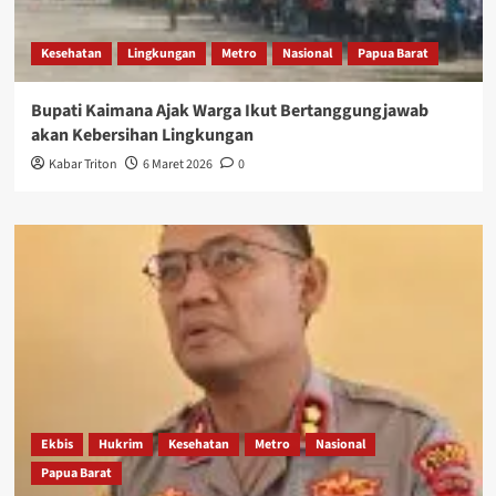
Kesehatan
Lingkungan
Metro
Nasional
Papua Barat
Bupati Kaimana Ajak Warga Ikut Bertanggungjawab
akan Kebersihan Lingkungan
Kabar Triton
6 Maret 2026
0
Ekbis
Hukrim
Kesehatan
Metro
Nasional
Papua Barat