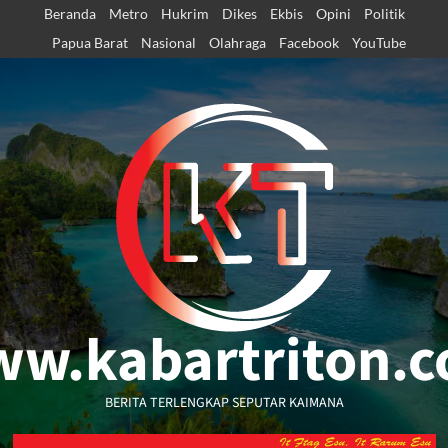
Skip
Beranda
Metro
Hukrim
Dikes
Ekbis
Opini
Politik
to
Papua Barat
Nasional
Olahraga
Facebook
YouTube
content
w.kabartriton.
BERITA TERLENGKAP SEPUTAR KAIMANA