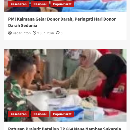
Kesehatan
Nasional
Papua Barat
PMI Kaimana Gelar Donor Darah, Peringati Hari Donor
Darah Sedunia
Kabar Triton
9 Juni 2026
0
Kesehatan
Nasional
Papua Barat
Ratusan Prajurit Batalion TP 864 Nane Nambae Sukarela