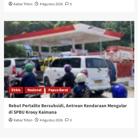
Kabar Triton
4 Agustus 2026
0
Ekbis
Nasional
Papua Barat
Rebut Pertalite Bersubsidi, Antrean Kendaraan Mengular
di SPBU Krooy Kaimana
Kabar Triton
4 Agustus 2026
0