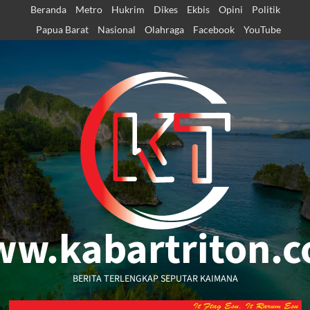
Skip
Beranda
Metro
Hukrim
Dikes
Ekbis
Opini
Politik
to
Papua Barat
Nasional
Olahraga
Facebook
YouTube
content
w.kabartriton.
BERITA TERLENGKAP SEPUTAR KAIMANA