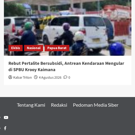
Ekbis
Nasional
Papua Barat
Rebut Pertalite Bersubsidi, Antrean Kendaraan Mengular
di SPBU Krooy Kaimana
Kabar Triton
4 Agustus 2026
0
Tentang Kami
Redaksi
Pedoman Media Siber
Youtube
Facebook