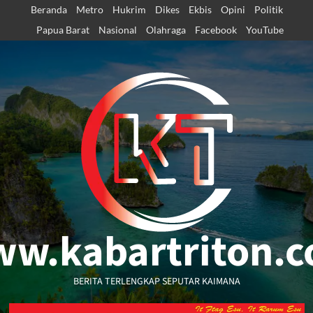
Skip
Beranda
Metro
Hukrim
Dikes
Ekbis
Opini
Politik
to
Papua Barat
Nasional
Olahraga
Facebook
YouTube
content
w.kabartriton.
BERITA TERLENGKAP SEPUTAR KAIMANA