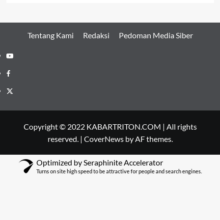
Tentang Kami
Redaksi
Pedoman Media Siber
Youtube
Facebook
Twitter
Copyright © 2022 KABARTRITON.COM | All rights
reserved.
|
CoverNews
by AF themes.
Optimized by Seraphinite Accelerator
Turns on site high speed to be attractive for people and search engines.