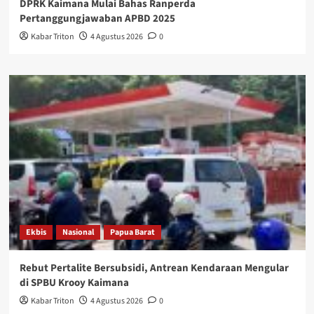
DPRK Kaimana Mulai Bahas Ranperda
Pertanggungjawaban APBD 2025
Kabar Triton
4 Agustus 2026
0
Ekbis
Nasional
Papua Barat
Rebut Pertalite Bersubsidi, Antrean Kendaraan Mengular
di SPBU Krooy Kaimana
Kabar Triton
4 Agustus 2026
0