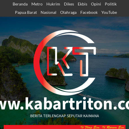
Skip
Beranda
Metro
Hukrim
Dikes
Ekbis
Opini
Politik
to
Papua Barat
Nasional
Olahraga
Facebook
YouTube
content
w.kabartriton.
BERITA TERLENGKAP SEPUTAR KAIMANA