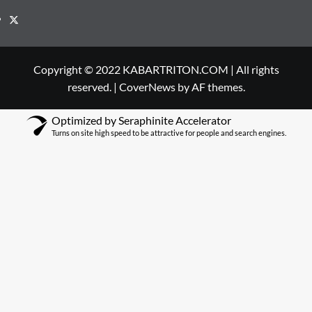
Twitter
Copyright © 2022 KABARTRITON.COM | All rights
reserved.
|
CoverNews
by AF themes.
Optimized by Seraphinite Accelerator
Turns on site high speed to be attractive for people and search engines.