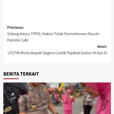
Post
Previous:
Sidang Kasus TPPO, Hakim Tolak Permohonan Pasutri
navigation
Pemilik Café
Next:
LP2TRI Minta Bupati Segera Lantik Pejabat Eselon III dan IV
BERITA TERKAIT