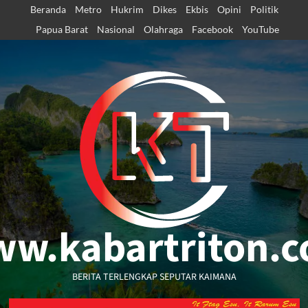
Skip
Beranda
Metro
Hukrim
Dikes
Ekbis
Opini
Politik
to
Papua Barat
Nasional
Olahraga
Facebook
YouTube
content
w.kabartriton.
BERITA TERLENGKAP SEPUTAR KAIMANA