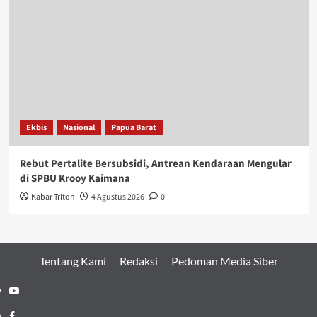
Ekbis
Nasional
Papua Barat
Rebut Pertalite Bersubsidi, Antrean Kendaraan Mengular
di SPBU Krooy Kaimana
Kabar Triton
4 Agustus 2026
0
Tentang Kami
Redaksi
Pedoman Media Siber
Youtube
Facebook