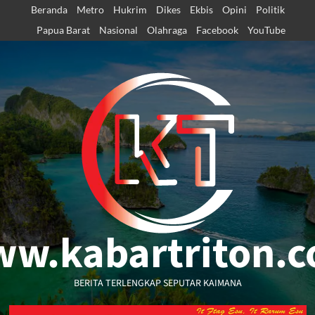
Skip
Beranda
Metro
Hukrim
Dikes
Ekbis
Opini
Politik
to
Papua Barat
Nasional
Olahraga
Facebook
YouTube
content
w.kabartriton.
BERITA TERLENGKAP SEPUTAR KAIMANA