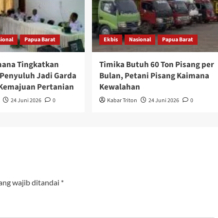
ional
Papua Barat
Ekbis
Nasional
Papua Barat
ana Tingkatkan
Timika Butuh 60 Ton Pisang per
 Penyuluh Jadi Garda
Bulan, Petani Pisang Kaimana
Kemajuan Pertanian
Kewalahan
24 Juni 2026
0
Kabar Triton
24 Juni 2026
0
ang wajib ditandai
*