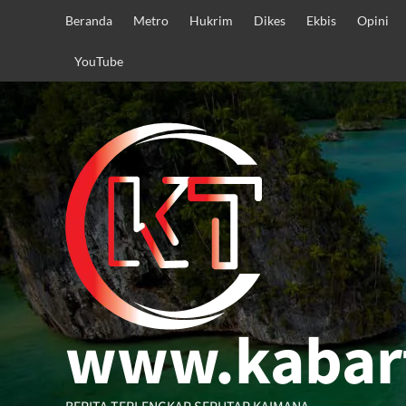
Skip
Beranda
Metro
Hukrim
Dikes
Ekbis
Opini
to
content
YouTube
www.kabar