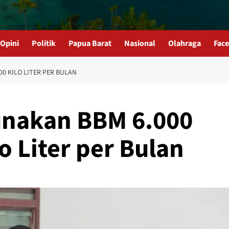
Opini
Politik
Papua Barat
Nasional
Olahraga
Fac
00 KILO LITER PER BULAN
nakan BBM 6.000
o Liter per Bulan