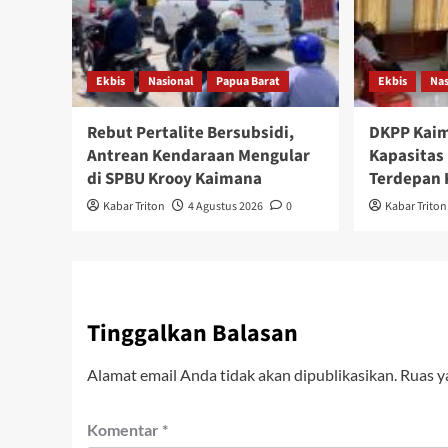
Ekbis
Nasional
Papua Barat
Ekbis
Nas
Rebut Pertalite Bersubsidi,
DKPP Kaim
Antrean Kendaraan Mengular
Kapasitas
di SPBU Krooy Kaimana
Terdepan 
Kabar Triton
4 Agustus 2026
0
Kabar Triton
Tinggalkan Balasan
Alamat email Anda tidak akan dipublikasikan.
Ruas y
Komentar
*