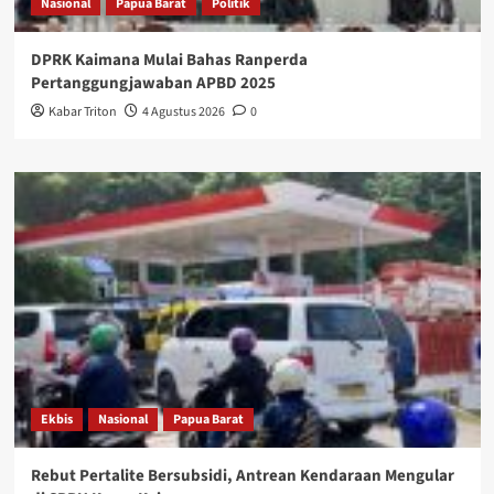
Nasional
Papua Barat
Politik
DPRK Kaimana Mulai Bahas Ranperda
Pertanggungjawaban APBD 2025
Kabar Triton
4 Agustus 2026
0
Ekbis
Nasional
Papua Barat
Rebut Pertalite Bersubsidi, Antrean Kendaraan Mengular