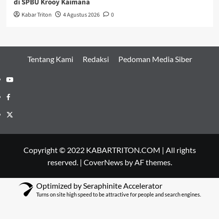
di SPBU Krooy Kaimana
Kabar Triton
4 Agustus 2026
0
Tentang Kami
Redaksi
Pedoman Media Siber
Youtube
Facebook
Twitter
Copyright © 2022 KABARTRITON.COM | All rights
reserved.
|
CoverNews
by AF themes.
Optimized by Seraphinite Accelerator
Turns on site high speed to be attractive for people and search engines.