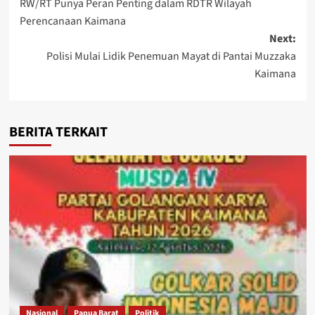
RW/RT Punya Peran Penting dalam RDTR Wilayah
navigation
Perencanaan Kaimana
Next:
Polisi Mulai Lidik Penemuan Mayat di Pantai Muzzaka
Kaimana
BERITA TERKAIT
Nasional
Papua Barat
Politik