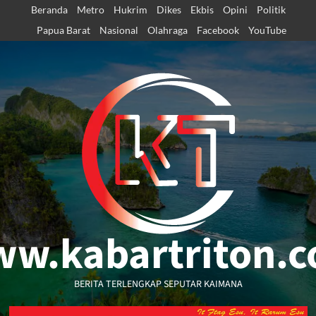
Skip
Beranda
Metro
Hukrim
Dikes
Ekbis
Opini
Politik
to
Papua Barat
Nasional
Olahraga
Facebook
YouTube
content
w.kabartriton.
BERITA TERLENGKAP SEPUTAR KAIMANA