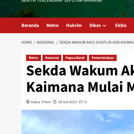
BERITA TERLENGKAP SEPUTAR KAIMANA
Beranda
Metro
Hukrim
Dikes
Ekbis
HOME
NASIONAL
SEKDA WAKUM AKUI DISIPLIN ASN KAIM
Metro
Nasional
Papua Barat
Pemerintahan
Sekda Wakum Aku
Kaimana Mulai 
Kabar Triton
18 Juli 2025
0