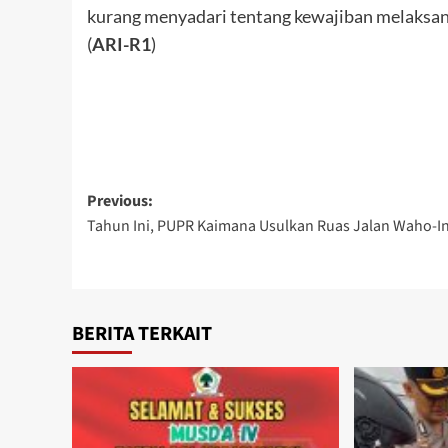
kurang menyadari tentang kewajiban melaksan
(
ARI-R1
)
Post
Previous:
Tahun Ini, PUPR Kaimana Usulkan Ruas Jalan Waho-In
navigation
BERITA TERKAIT