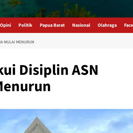
Opini
Politik
Papua Barat
Nasional
Olahraga
Fac
ANA MULAI MENURUN
i Disiplin ASN
Menurun