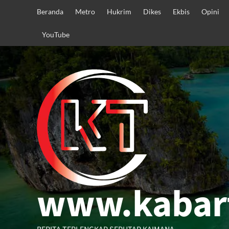
Skip
Beranda
Metro
Hukrim
Dikes
Ekbis
Opini
to
content
YouTube
www.kabar