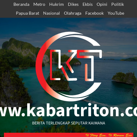
Skip
Beranda
Metro
Hukrim
Dikes
Ekbis
Opini
Politik
to
Papua Barat
Nasional
Olahraga
Facebook
YouTube
content
w.kabartriton.
BERITA TERLENGKAP SEPUTAR KAIMANA