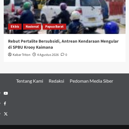
Ekbis
Nasional
Papua Barat
Rebut Pertalite Bersubsidi, Antrean Kendaraan Mengular
di SPBU Krooy Kaimana
Kabar Triton
4 Agustus 2026
0
Tentang Kami
Redaksi
Pedoman Media Siber
Youtube
Facebook
Twitter