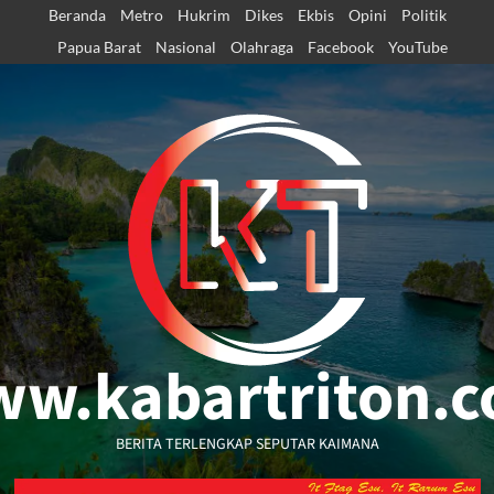
Skip
Beranda
Metro
Hukrim
Dikes
Ekbis
Opini
Politik
to
Papua Barat
Nasional
Olahraga
Facebook
YouTube
content
w.kabartriton.
BERITA TERLENGKAP SEPUTAR KAIMANA