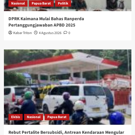
Nasional
Papua Barat
Politik
DPRK Kaimana Mulai Bahas Ranperda
Pertanggungjawaban APBD 2025
Kabar Triton
4 Agustus 2026
0
Ekbis
Nasional
Papua Barat
Rebut Pertalite Bersubsidi, Antrean Kendaraan Mengular