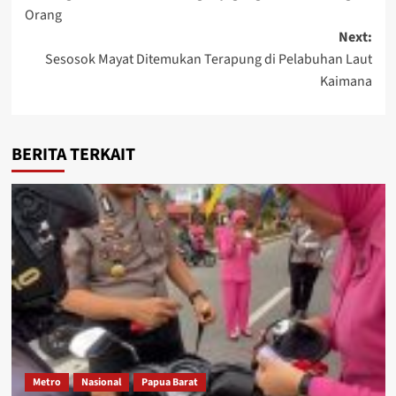
navigation
Orang
Next:
Sesosok Mayat Ditemukan Terapung di Pelabuhan Laut
Kaimana
BERITA TERKAIT
Metro
Nasional
Papua Barat