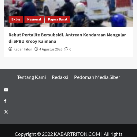
Ekbis
Nasional
Papua Barat
Rebut Pertalite Bersubsidi, Antrean Kendaraan Mengular
di SPBU Krooy Kaimana
Kabar Triton
4 Agustus 2026
0
Tentang Kami
Redaksi
Pedoman Media Siber
Youtube
Facebook
Twitter
Copyright © 2022 KABARTRITON.COM | All rights