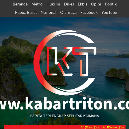
Skip
Beranda
Metro
Hukrim
Dikes
Ekbis
Opini
Politik
to
Papua Barat
Nasional
Olahraga
Facebook
YouTube
content
w.kabartriton.
BERITA TERLENGKAP SEPUTAR KAIMANA