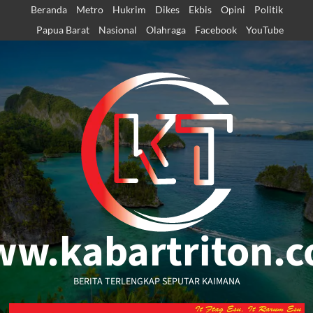
Skip
Beranda
Metro
Hukrim
Dikes
Ekbis
Opini
Politik
to
Papua Barat
Nasional
Olahraga
Facebook
YouTube
content
w.kabartriton.
BERITA TERLENGKAP SEPUTAR KAIMANA