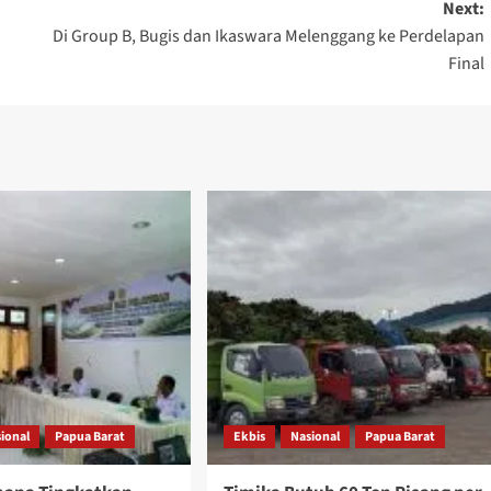
Next:
Di Group B, Bugis dan Ikaswara Melenggang ke Perdelapan
Final
ional
Papua Barat
Ekbis
Nasional
Papua Barat