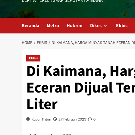
BERITA TERLENGKAP SEPUTAR KAIMANA
Beranda
Metro
Hukrim
Dikes
Ekbis
HOME
EKBIS
DI KAIMANA, HARGA MINYAK TANAH ECERAN DIJ
Ekbis
Di Kaimana, Har
Eceran Dijual T
Liter
Kabar Triton
27 Februari 2023
0