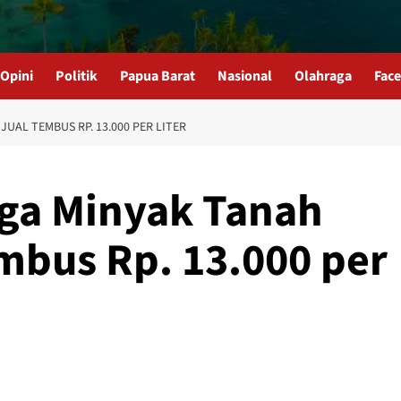
Opini
Politik
Papua Barat
Nasional
Olahraga
Fac
UAL TEMBUS RP. 13.000 PER LITER
ga Minyak Tanah
embus Rp. 13.000 per