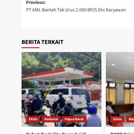
Post
Previous:
PT AML Bantah Tak Urus 2.000 BPJS Eks Karyawan
navigation
BERITA TERKAIT
Ekbis
Nasional
Papua Barat
Ekbis
Nas