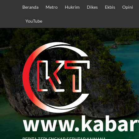
Skip
Beranda
Metro
Hukrim
Dikes
Ekbis
Opini
to
content
YouTube
www.kabar