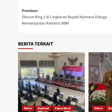
Post
Previous:
Oknum Ring 1 di Lingkaran Bupati Kaimana Diduga
navigation
Memanipulasi Kwitansi BBM
BERITA TERKAIT
Metro
Nasional
Papua Barat
Metro
Na