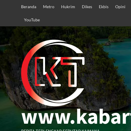
Skip
Beranda
Metro
Hukrim
Dikes
Ekbis
Opini
to
content
YouTube
www.kabar