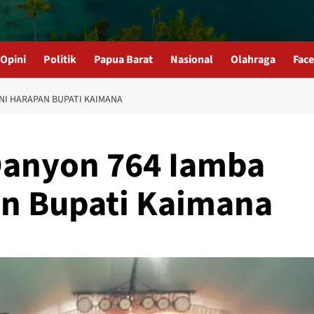
Opini
Politik
Papua Barat
Nasional
Olahraga
Fac
INI HARAPAN BUPATI KAIMANA
 Danyon 764 Iamba
an Bupati Kaimana