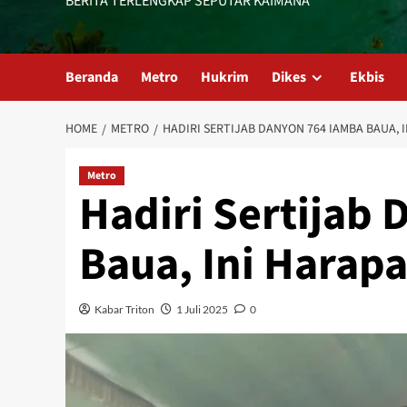
BERITA TERLENGKAP SEPUTAR KAIMANA
Beranda
Metro
Hukrim
Dikes
Ekbis
HOME
METRO
HADIRI SERTIJAB DANYON 764 IAMBA BAUA, 
Metro
Hadiri Sertijab
Baua, Ini Harap
Kabar Triton
1 Juli 2025
0