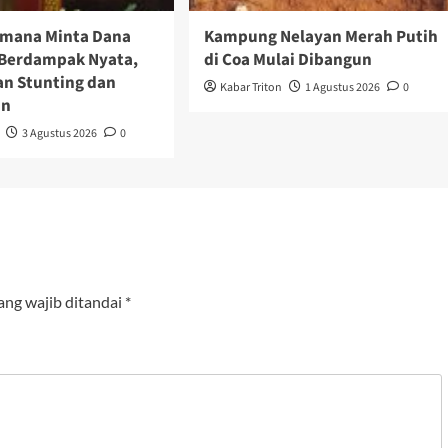
imana Minta Dana
Kampung Nelayan Merah Putih
Berdampak Nyata,
di Coa Mulai Dibangun
an Stunting dan
Kabar Triton
1 Agustus 2026
0
an
3 Agustus 2026
0
ang wajib ditandai
*