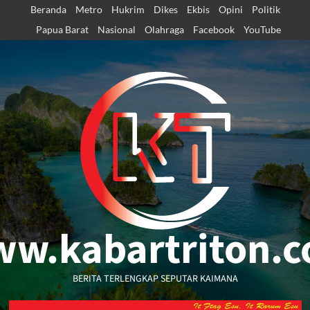
Skip
Beranda
Metro
Hukrim
Dikes
Ekbis
Opini
Politik
to
Papua Barat
Nasional
Olahraga
Facebook
YouTube
content
w.kabartriton.
BERITA TERLENGKAP SEPUTAR KAIMANA