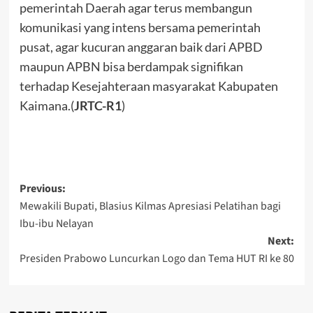
pemerintah Daerah agar terus membangun
komunikasi yang intens bersama pemerintah
pusat, agar kucuran anggaran baik dari APBD
maupun APBN bisa berdampak signifikan
terhadap Kesejahteraan masyarakat Kabupaten
Kaimana.(
JRTC-R1
)
Post
Previous:
Mewakili Bupati, Blasius Kilmas Apresiasi Pelatihan bagi
navigation
Ibu-ibu Nelayan
Next:
Presiden Prabowo Luncurkan Logo dan Tema HUT RI ke 80