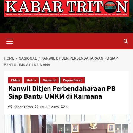
Primary
Menu
HOME
NASIONAL
KANWIL DITJEN PERBENDAHARAAN PB SIAP
BANTU UMKM DI KAIMANA
Ekbis
Metro
Nasional
Papua Barat
Kanwil Ditjen Perbendaharaan PB
Siap Bantu UMKM di Kaimana
Kabar Triton
25 Juli 2025
0