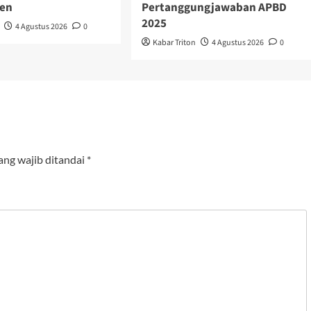
sen
Pertanggungjawaban APBD
2025
4 Agustus 2026
0
Kabar Triton
4 Agustus 2026
0
ang wajib ditandai
*