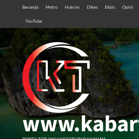
Skip
Beranda
Metro
Hukrim
Dikes
Ekbis
Opini
to
content
YouTube
www.kabar