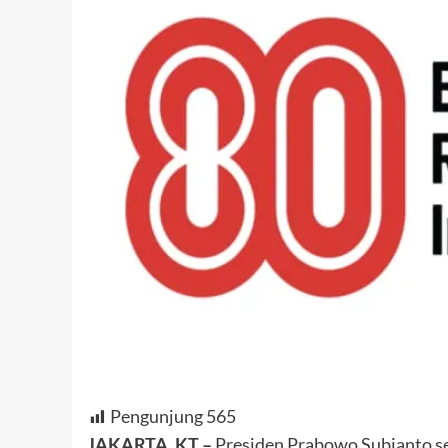
Pengunjung
565
JAKARTA, KT –
Presiden Prabowo Subianto se