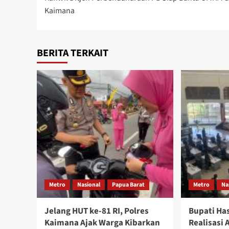
navigation
Kaimana
BERITA TERKAIT
Metro
Nasional
Papua Barat
Metro
Na
Jelang HUT ke-81 RI, Polres
Bupati Ha
Kaimana Ajak Warga Kibarkan
Realisasi