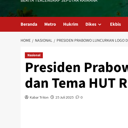
BERITA TERLENGKAP SEPUTAR KAIMANA
Beranda
Metro
Hukrim
Dikes
Ekbis
HOME
NASIONAL
PRESIDEN PRABOWO LUNCURKAN LOGO DA
Nasional
Presiden Prabo
dan Tema HUT RI
Kabar Triton
25 Juli 2025
0