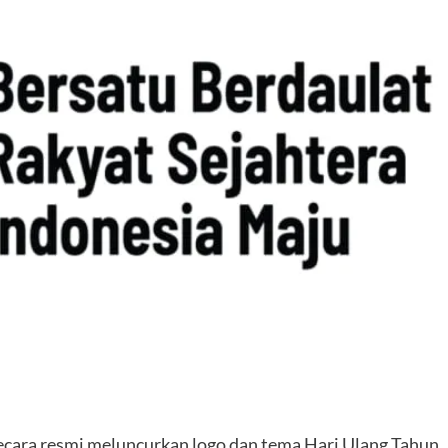
cara resmi meluncurkan logo dan tema Hari Ulang Tahun