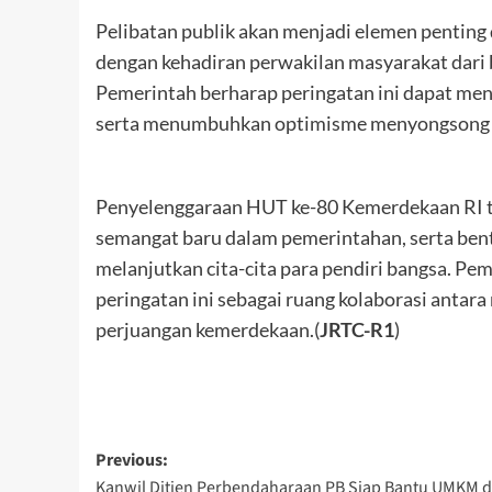
Pelibatan publik akan menjadi elemen pentin
dengan kehadiran perwakilan masyarakat dari b
Pemerintah berharap peringatan ini dapat m
serta menumbuhkan optimisme menyongsong ma
Penyelenggaraan HUT ke-80 Kemerdekaan RI tah
semangat baru dalam pemerintahan, serta bent
melanjutkan cita-cita para pendiri bangsa. 
peringatan ini sebagai ruang kolaborasi antara 
perjuangan kemerdekaan.(
JRTC-R1
)
Post
Previous:
Kanwil Ditjen Perbendaharaan PB Siap Bantu UMKM d