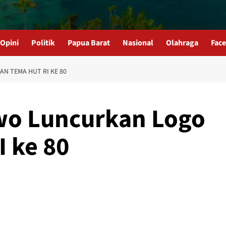
Opini
Politik
Papua Barat
Nasional
Olahraga
Fac
N TEMA HUT RI KE 80
wo Luncurkan Logo
 ke 80