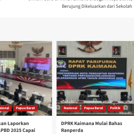
Berujung Dikeluarkan dari Sekolah
sional
Papua Barat
Nasional
Papua Barat
Politik
san Laporkan
DPRK Kaimana Mulai Bahas
 APBD 2025 Capai
Ranperda