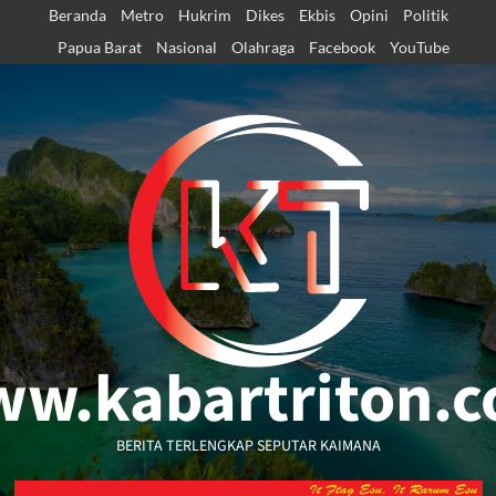
Skip
Beranda
Metro
Hukrim
Dikes
Ekbis
Opini
Politik
to
Papua Barat
Nasional
Olahraga
Facebook
YouTube
content
w.kabartriton.
BERITA TERLENGKAP SEPUTAR KAIMANA