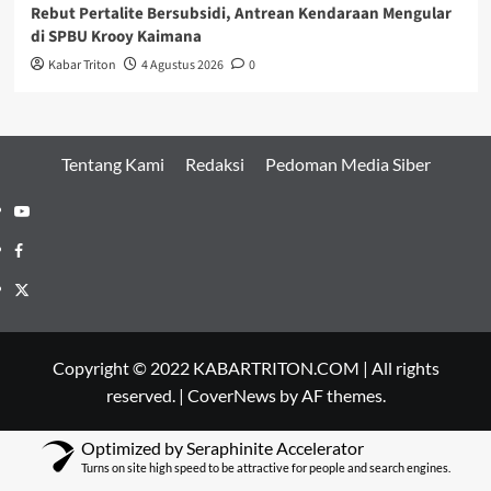
Rebut Pertalite Bersubsidi, Antrean Kendaraan Mengular
di SPBU Krooy Kaimana
Kabar Triton
4 Agustus 2026
0
Tentang Kami
Redaksi
Pedoman Media Siber
Youtube
Facebook
Twitter
Copyright © 2022 KABARTRITON.COM | All rights
reserved.
|
CoverNews
by AF themes.
Optimized by Seraphinite Accelerator
Turns on site high speed to be attractive for people and search engines.