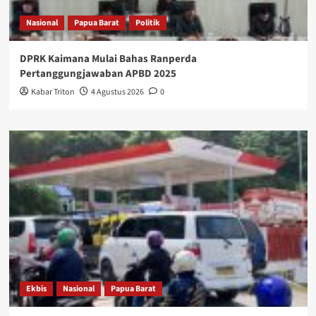
Nasional
Papua Barat
Politik
DPRK Kaimana Mulai Bahas Ranperda
Pertanggungjawaban APBD 2025
Kabar Triton
4 Agustus 2026
0
Ekbis
Nasional
Papua Barat