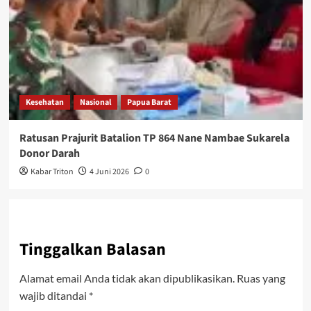
Kesehatan
Nasional
Papua Barat
Ratusan Prajurit Batalion TP 864 Nane Nambae Sukarela
Donor Darah
Kabar Triton
4 Juni 2026
0
Tinggalkan Balasan
Alamat email Anda tidak akan dipublikasikan.
Ruas yang
wajib ditandai
*