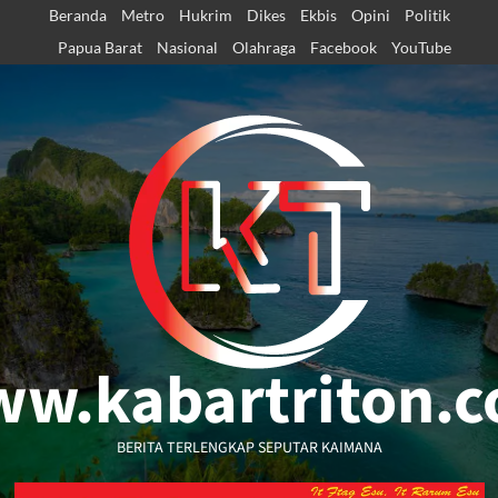
Skip
Beranda
Metro
Hukrim
Dikes
Ekbis
Opini
Politik
to
Papua Barat
Nasional
Olahraga
Facebook
YouTube
content
w.kabartriton.
BERITA TERLENGKAP SEPUTAR KAIMANA