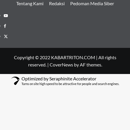
Tentang Kami
Redaksi
Pedoman Media Siber
Youtube
Facebook
Twitter
Copyright © 2022 KABARTRITON.COM | All rights
reserved.
|
CoverNews
by AF themes.
Optimized by Seraphinite Accelerator
Turns on site high speed to be attractive for people and search engines.