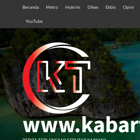
Skip
Beranda
Metro
Hukrim
Dikes
Ekbis
Opini
to
content
YouTube
www.kabar