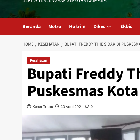
BERITA TERLENGKAP SEPUTAR KAIMANA
Beranda
Metro
Hukrim
Dikes
Ekbis
HOME
KESEHATAN
BUPATI FREDDY THIE SIDAK DI PUSKESM
Kesehatan
Bupati Freddy Th
Puskesmas Kota
Kabar Triton
30 April 2021
0