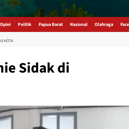
Opini
Politik
Papua Barat
Nasional
Olahraga
Fac
AS KOTA
ie Sidak di