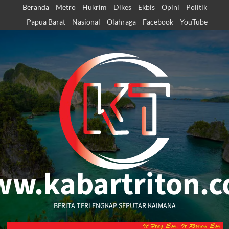
Skip
Beranda
Metro
Hukrim
Dikes
Ekbis
Opini
Politik
to
Papua Barat
Nasional
Olahraga
Facebook
YouTube
content
w.kabartriton.
BERITA TERLENGKAP SEPUTAR KAIMANA