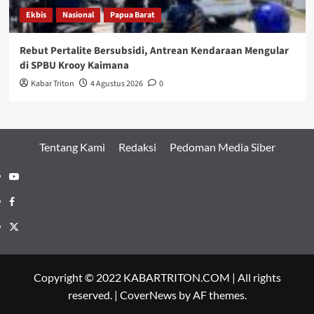
Ekbis
Nasional
Papua Barat
Rebut Pertalite Bersubsidi, Antrean Kendaraan Mengular
di SPBU Krooy Kaimana
Kabar Triton
4 Agustus 2026
0
Tentang Kami
Redaksi
Pedoman Media Siber
Youtube
Facebook
Twitter
Copyright © 2022 KABARTRITON.COM | All rights
reserved.
|
CoverNews
by AF themes.