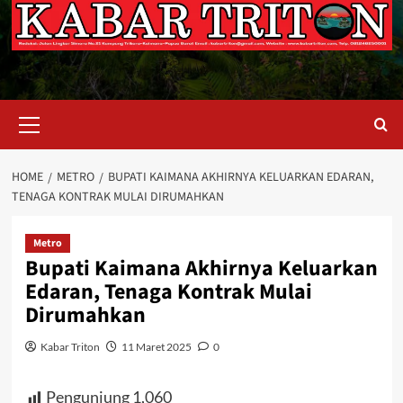
Primary
Menu
HOME
METRO
BUPATI KAIMANA AKHIRNYA KELUARKAN EDARAN,
TENAGA KONTRAK MULAI DIRUMAHKAN
Metro
Bupati Kaimana Akhirnya Keluarkan
Edaran, Tenaga Kontrak Mulai
Dirumahkan
Kabar Triton
11 Maret 2025
0
Pengunjung
1,060