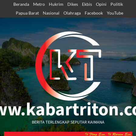
Skip
Beranda
Metro
Hukrim
Dikes
Ekbis
Opini
Politik
to
Papua Barat
Nasional
Olahraga
Facebook
YouTube
content
w.kabartriton.
BERITA TERLENGKAP SEPUTAR KAIMANA