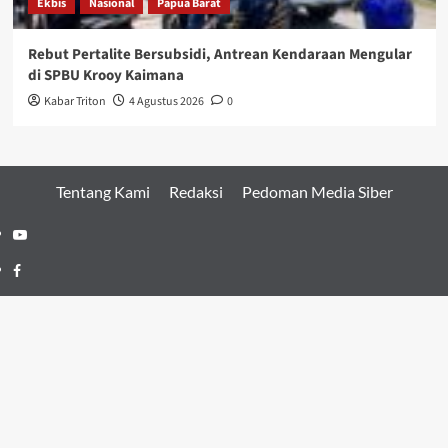
Ekbis
Nasional
Papua Barat
Rebut Pertalite Bersubsidi, Antrean Kendaraan Mengular
di SPBU Krooy Kaimana
Kabar Triton
4 Agustus 2026
0
Tentang Kami
Redaksi
Pedoman Media Siber
Youtube
Facebook
Twitter
Copyright © 2022 KABARTRITON.COM | All rights
reserved.
|
CoverNews
by AF themes.