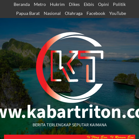
Skip
Beranda
Metro
Hukrim
Dikes
Ekbis
Opini
Politik
to
Papua Barat
Nasional
Olahraga
Facebook
YouTube
content
w.kabartriton.
BERITA TERLENGKAP SEPUTAR KAIMANA