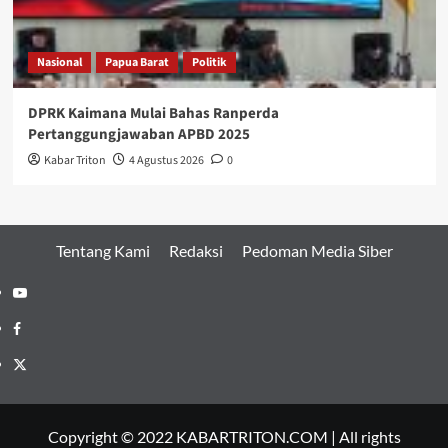
Nasional
Papua Barat
Politik
DPRK Kaimana Mulai Bahas Ranperda
Pertanggungjawaban APBD 2025
Kabar Triton
4 Agustus 2026
0
Tentang Kami
Redaksi
Pedoman Media Siber
Youtube
Facebook
Twitter
Copyright © 2022 KABARTRITON.COM | All rights