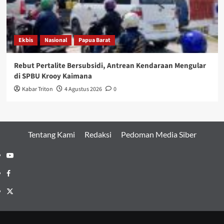
Ekbis
Nasional
Papua Barat
Rebut Pertalite Bersubsidi, Antrean Kendaraan Mengular
di SPBU Krooy Kaimana
Kabar Triton
4 Agustus 2026
0
Tentang Kami
Redaksi
Pedoman Media Siber
Youtube
Facebook
Twitter