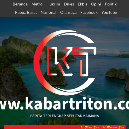
Skip
Beranda
Metro
Hukrim
Dikes
Ekbis
Opini
Politik
to
Papua Barat
Nasional
Olahraga
Facebook
YouTube
content
w.kabartriton.
BERITA TERLENGKAP SEPUTAR KAIMANA