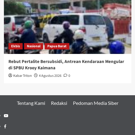
Ekbis
Nasional
Papua Barat
Rebut Pertalite Bersubsidi, Antrean Kendaraan Mengular
di SPBU Krooy Kaimana
Kabar Triton
4 Agustus 2026
0
Tentang Kami
Redaksi
Pedoman Media Siber
Youtube
Facebook