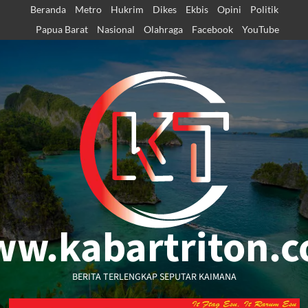
Skip
Beranda
Metro
Hukrim
Dikes
Ekbis
Opini
Politik
to
Papua Barat
Nasional
Olahraga
Facebook
YouTube
content
w.kabartriton.
BERITA TERLENGKAP SEPUTAR KAIMANA