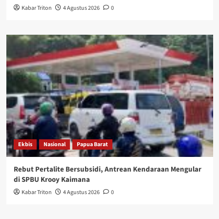
Kabar Triton
4 Agustus 2026
0
Ekbis
Nasional
Papua Barat
Rebut Pertalite Bersubsidi, Antrean Kendaraan Mengular
di SPBU Krooy Kaimana
Kabar Triton
4 Agustus 2026
0