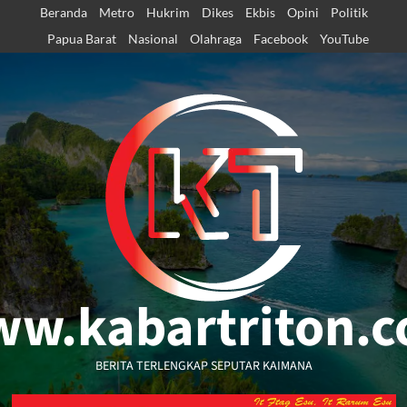
Skip
Beranda
Metro
Hukrim
Dikes
Ekbis
Opini
Politik
to
Papua Barat
Nasional
Olahraga
Facebook
YouTube
content
w.kabartriton.
BERITA TERLENGKAP SEPUTAR KAIMANA