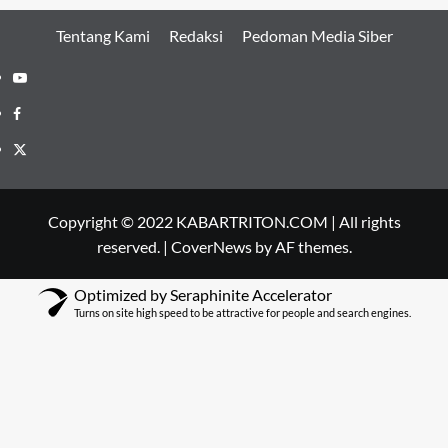
Tentang Kami
Redaksi
Pedoman Media Siber
Youtube
Facebook
Twitter
Copyright © 2022 KABARTRITON.COM | All rights
reserved.
|
CoverNews
by AF themes.
Optimized by Seraphinite Accelerator
Turns on site high speed to be attractive for people and search engines.