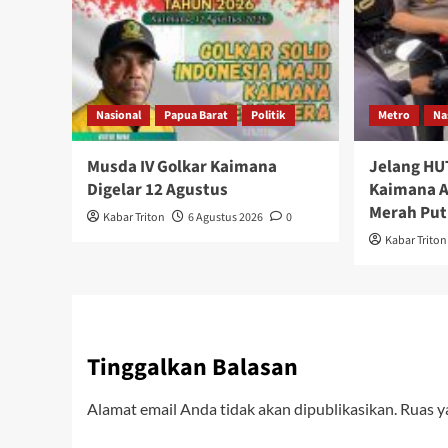
Nasional
Papua Barat
Politik
Metro
Na
Musda IV Golkar Kaimana
Jelang HUT
Digelar 12 Agustus
Kaimana A
Merah Put
Kabar Triton
6 Agustus 2026
0
Kabar Triton
Tinggalkan Balasan
Alamat email Anda tidak akan dipublikasikan.
Ruas y