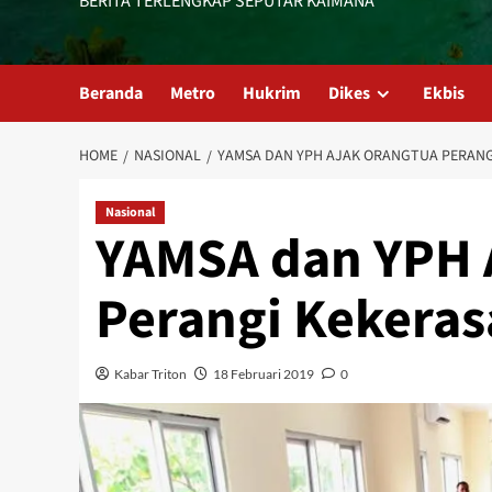
BERITA TERLENGKAP SEPUTAR KAIMANA
Beranda
Metro
Hukrim
Dikes
Ekbis
HOME
NASIONAL
YAMSA DAN YPH AJAK ORANGTUA PERANG
Nasional
YAMSA dan YPH 
Perangi Kekera
Kabar Triton
18 Februari 2019
0