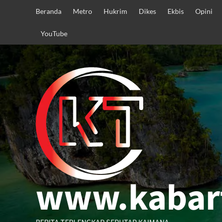
Skip
Beranda
Metro
Hukrim
Dikes
Ekbis
Opini
to
content
YouTube
www.kabar