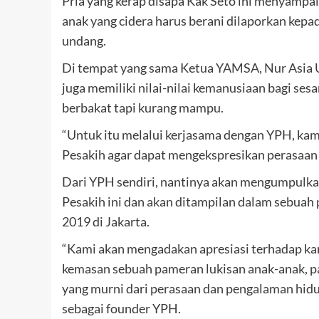
Pria yang kerap disapa Kak Seto ini menyampa
anak yang cidera harus berani dilaporkan kepa
undang.
Di tempat yang sama Ketua YAMSA, Nur Asia U
juga memiliki nilai-nilai kemanusiaan bagi se
berbakat tapi kurang mampu.
“Untuk itu melalui kerjasama dengan YPH, ka
Pesakih agar dapat mengekspresikan perasaan 
Dari YPH sendiri, nantinya akan mengumpulkan
Pesakih ini dan akan ditampilan dalam sebuah
2019 di Jakarta.
“Kami akan mengadakan apresiasi terhadap kar
kemasan sebuah pameran lukisan anak-anak, pa
yang murni dari perasaan dan pengalaman hidu
sebagai founder YPH.