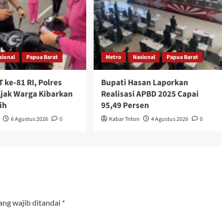
sional
Papua Barat
Metro
Nasional
Papua Barat
 ke-81 RI, Polres
Bupati Hasan Laporkan
jak Warga Kibarkan
Realisasi APBD 2025 Capai
ih
95,49 Persen
6 Agustus 2026
0
Kabar Triton
4 Agustus 2026
0
ang wajib ditandai
*