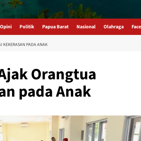
Opini
Politik
Papua Barat
Nasional
Olahraga
Fac
I KEKERASAN PADA ANAK
Ajak Orangtua
san pada Anak