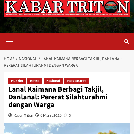
Primary
Menu
HOME
NASIONAL
LANAL KAIMANA BERBAGI TAKJIL, DANLANAL:
PERERAT SILAHTURAHMI DENGAN WARGA
Hukrim
Metro
Nasional
Papua Barat
Lanal Kaimana Berbagi Takjil,
Danlanal: Pererat Silahturahmi
dengan Warga
Kabar Triton
6 Maret 2026
0