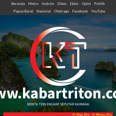
Skip
Beranda
Metro
Hukrim
Dikes
Ekbis
Opini
Politik
to
Papua Barat
Nasional
Olahraga
Facebook
YouTube
content
w.kabartriton.
BERITA TERLENGKAP SEPUTAR KAIMANA