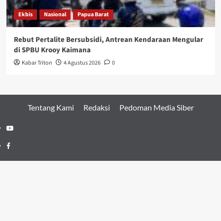
Ekbis
Nasional
Papua Barat
Rebut Pertalite Bersubsidi, Antrean Kendaraan Mengular
di SPBU Krooy Kaimana
Kabar Triton
4 Agustus 2026
0
Tentang Kami
Redaksi
Pedoman Media Siber
Youtube
Facebook
Twitter
Copyright © 2022 KABARTRITON.COM | All rights
reserved.
|
CoverNews
by AF themes.