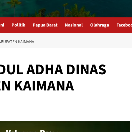
ni
Politik
Papua Barat
Nasional
Olahraga
Facebo
KABUPATEN KAIMANA
DUL ADHA DINAS
EN KAIMANA