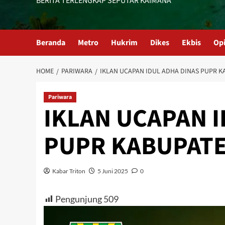
BERITA TERLENGKAP SEPUTAR KAIMANA
Beranda
Metro
Hukrim
Dikes
Ekbis
Opi
HOME
PARIWARA
IKLAN UCAPAN IDUL ADHA DINAS PUPR 
Pariwara
IKLAN UCAPAN I
PUPR KABUPAT
Kabar Triton
5 Juni 2025
0
Pengunjung
509