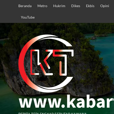
Skip
Beranda
Metro
Hukrim
Dikes
Ekbis
Opini
to
content
YouTube
www.kabar