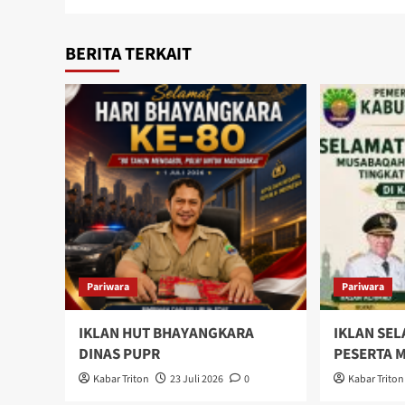
BERITA TERKAIT
Pariwara
Pariwara
IKLAN HUT BHAYANGKARA
IKLAN SE
DINAS PUPR
PESERTA 
Kabar Triton
23 Juli 2026
0
Kabar Triton