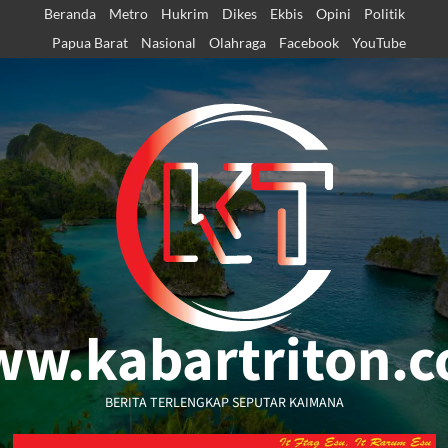
Skip
Beranda
Metro
Hukrim
Dikes
Ekbis
Opini
Politik
to
Papua Barat
Nasional
Olahraga
Facebook
YouTube
content
w.kabartriton.
BERITA TERLENGKAP SEPUTAR KAIMANA