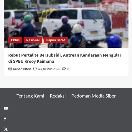
Ekbis
Nasional
Papua Barat
Rebut Pertalite Bersubsidi, Antrean Kendaraan Mengular
di SPBU Krooy Kaimana
Kabar Triton
4 Agustus 2026
0
Tentang Kami
Redaksi
Pedoman Media Siber
Youtube
Facebook
Twitter