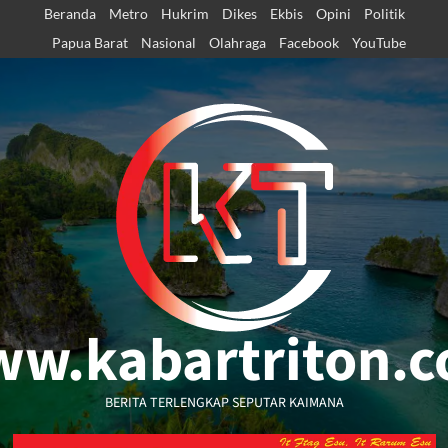
Skip
Beranda
Metro
Hukrim
Dikes
Ekbis
Opini
Politik
to
Papua Barat
Nasional
Olahraga
Facebook
YouTube
content
w.kabartriton.
BERITA TERLENGKAP SEPUTAR KAIMANA