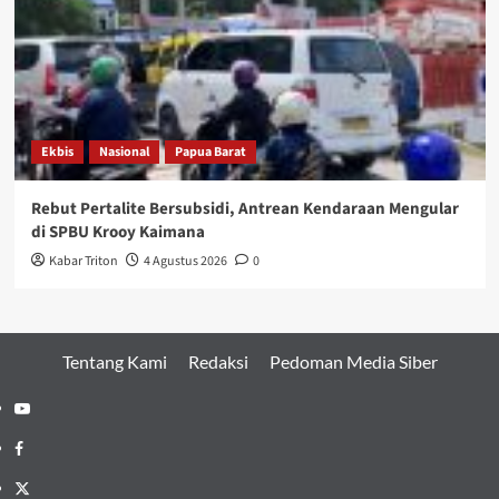
Ekbis
Nasional
Papua Barat
Rebut Pertalite Bersubsidi, Antrean Kendaraan Mengular
di SPBU Krooy Kaimana
Kabar Triton
4 Agustus 2026
0
Tentang Kami
Redaksi
Pedoman Media Siber
Youtube
Facebook
Twitter