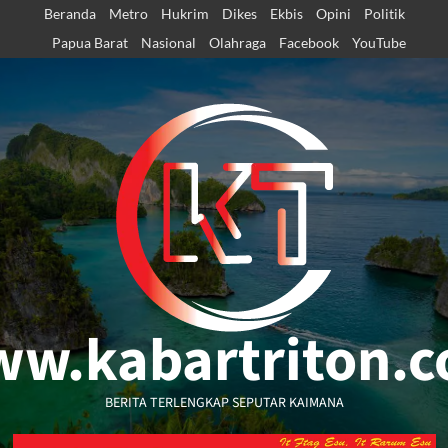
Skip
Beranda
Metro
Hukrim
Dikes
Ekbis
Opini
Politik
to
Papua Barat
Nasional
Olahraga
Facebook
YouTube
content
w.kabartriton.
BERITA TERLENGKAP SEPUTAR KAIMANA