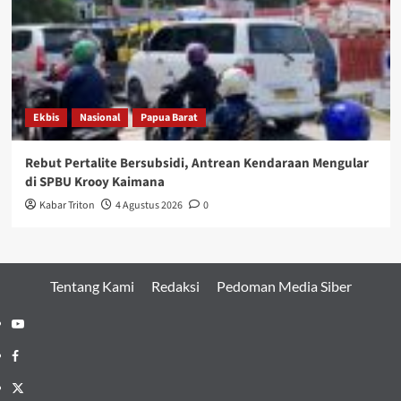
Ekbis
Nasional
Papua Barat
Rebut Pertalite Bersubsidi, Antrean Kendaraan Mengular
di SPBU Krooy Kaimana
Kabar Triton
4 Agustus 2026
0
Tentang Kami
Redaksi
Pedoman Media Siber
Youtube
Facebook
Twitter