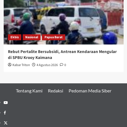
Ekbis
Nasional
Papua Barat
Rebut Pertalite Bersubsidi, Antrean Kendaraan Mengular
di SPBU Krooy Kaimana
Kabar Triton
4 Agustus 2026
0
Tentang Kami
Redaksi
Pedoman Media Siber
Youtube
Facebook
Twitter