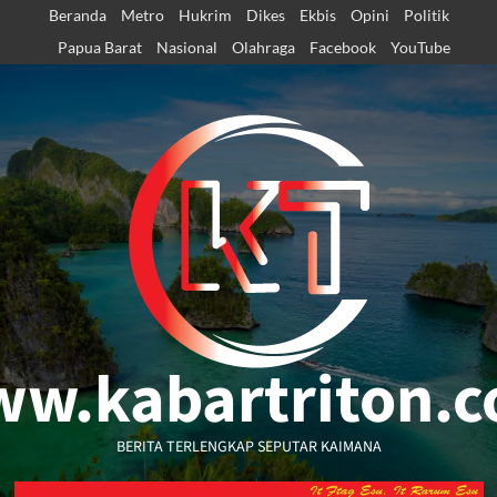
Skip
Beranda
Metro
Hukrim
Dikes
Ekbis
Opini
Politik
to
Papua Barat
Nasional
Olahraga
Facebook
YouTube
content
w.kabartriton.
BERITA TERLENGKAP SEPUTAR KAIMANA