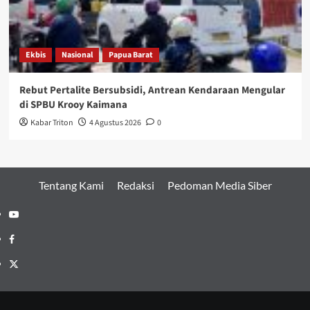
Ekbis
Nasional
Papua Barat
Rebut Pertalite Bersubsidi, Antrean Kendaraan Mengular
di SPBU Krooy Kaimana
Kabar Triton
4 Agustus 2026
0
Tentang Kami
Redaksi
Pedoman Media Siber
Youtube
Facebook
Twitter