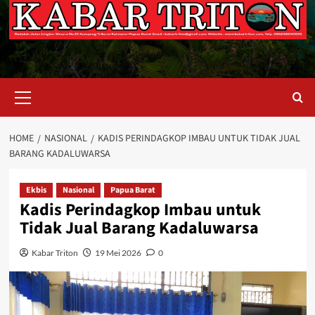
Primary
Menu
HOME
NASIONAL
KADIS PERINDAGKOP IMBAU UNTUK TIDAK JUAL
BARANG KADALUWARSA
Ekbis
Nasional
Papua Barat
Kadis Perindagkop Imbau untuk
Tidak Jual Barang Kadaluwarsa
Kabar Triton
19 Mei 2026
0