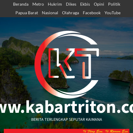
Skip
Beranda
Metro
Hukrim
Dikes
Ekbis
Opini
Politik
to
Papua Barat
Nasional
Olahraga
Facebook
YouTube
content
w.kabartriton.
BERITA TERLENGKAP SEPUTAR KAIMANA