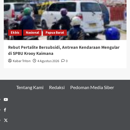
Ekbis
Nasional
Papua Barat
Rebut Pertalite Bersubsidi, Antrean Kendaraan Mengular
di SPBU Krooy Kaimana
Kabar Triton
4 Agustus 2026
0
Tentang Kami
Redaksi
Pedoman Media Siber
Youtube
Facebook
Twitter