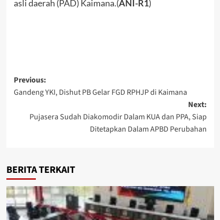
asli daerah (PAD) Kaimana.(
ANI-R1
)
Post
Previous:
Gandeng YKI, Dishut PB Gelar FGD RPHJP di Kaimana
navigation
Next:
Pujasera Sudah Diakomodir Dalam KUA dan PPA, Siap
Ditetapkan Dalam APBD Perubahan
BERITA TERKAIT