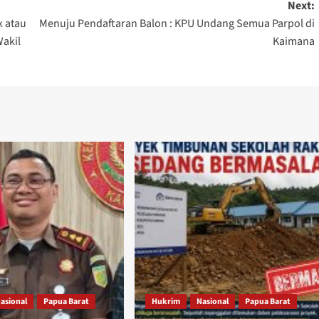
Next:
k atau
Menuju Pendaftaran Balon : KPU Undang Semua Parpol di
Wakil
Kaimana
asional
Papua Barat
Hukrim
Nasional
Papua Barat