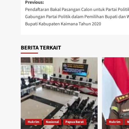
Post
Previous:
Pendaftaran Bakal Pasangan Calon untuk Partai Politi
navigation
Gabungan Partai Politik dalam Pemilihan Bupati dan 
Bupati Kabupaten Kaimana Tahun 2020
BERITA TERKAIT
Hukrim
Nasional
Papua Barat
Hukrim
N