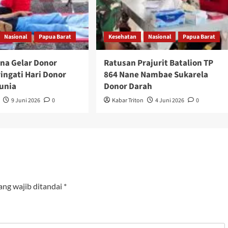
Nasional
Papua Barat
Kesehatan
Nasional
Papua Barat
na Gelar Donor
Ratusan Prajurit Batalion TP
ingati Hari Donor
864 Nane Nambae Sukarela
unia
Donor Darah
9 Juni 2026
0
Kabar Triton
4 Juni 2026
0
ang wajib ditandai
*