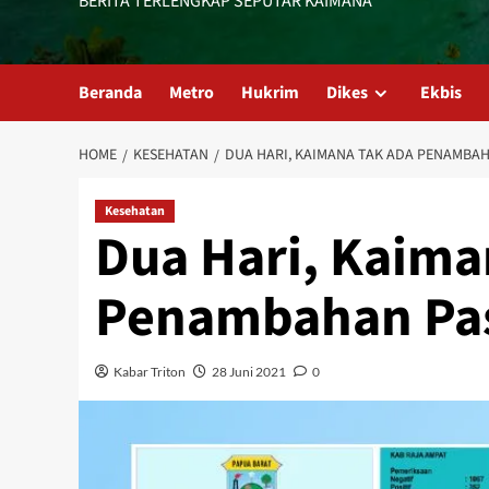
BERITA TERLENGKAP SEPUTAR KAIMANA
Beranda
Metro
Hukrim
Dikes
Ekbis
HOME
KESEHATAN
DUA HARI, KAIMANA TAK ADA PENAMBAHA
Kesehatan
Dua Hari, Kaima
Penambahan Pasi
Kabar Triton
28 Juni 2021
0