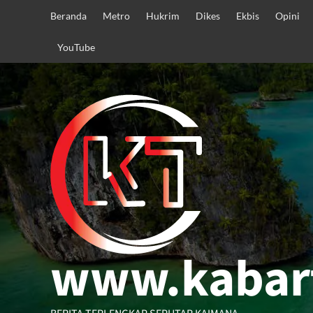
Skip
Beranda
Metro
Hukrim
Dikes
Ekbis
Opini
to
content
YouTube
www.kabar