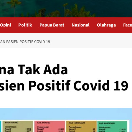
Opini
Politik
Papua Barat
Nasional
Olahraga
Fac
N PASIEN POSITIF COVID 19
na Tak Ada
en Positif Covid 19