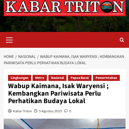
Primary
Menu
HOME
NASIONAL
WABUP KAIMANA, ISAK WARYENSI ; KEMBANGKAN
PARIWISATA PERLU PERHATIKAN BUDAYA LOKAL
Lingkungan
Metro
Nasional
Papua Barat
Pemerintahan
Wabup Kaimana, Isak Waryensi ;
Kembangkan Pariwisata Perlu
Perhatikan Budaya Lokal
Kabar Triton
5 Agustus 2025
0