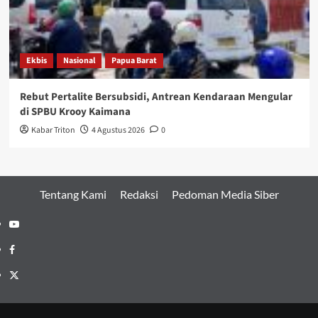
Ekbis
Nasional
Papua Barat
Rebut Pertalite Bersubsidi, Antrean Kendaraan Mengular
di SPBU Krooy Kaimana
Kabar Triton
4 Agustus 2026
0
Tentang Kami
Redaksi
Pedoman Media Siber
Youtube
Facebook
Twitter