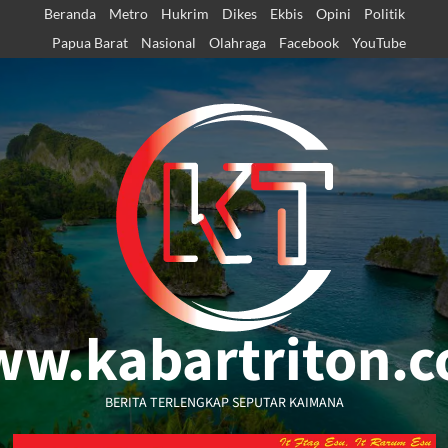
Skip
Beranda
Metro
Hukrim
Dikes
Ekbis
Opini
Politik
to
Papua Barat
Nasional
Olahraga
Facebook
YouTube
content
w.kabartriton.
BERITA TERLENGKAP SEPUTAR KAIMANA