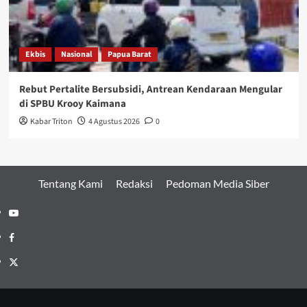
Ekbis
Nasional
Papua Barat
Rebut Pertalite Bersubsidi, Antrean Kendaraan Mengular
di SPBU Krooy Kaimana
Kabar Triton
4 Agustus 2026
0
Tentang Kami
Redaksi
Pedoman Media Siber
Youtube
Facebook
Twitter