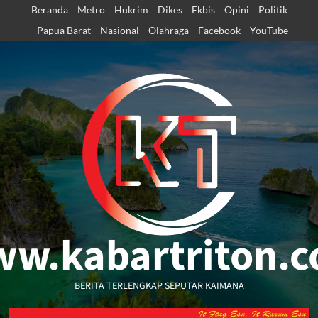
Skip
Beranda
Metro
Hukrim
Dikes
Ekbis
Opini
Politik
to
Papua Barat
Nasional
Olahraga
Facebook
YouTube
content
w.kabartriton.
BERITA TERLENGKAP SEPUTAR KAIMANA