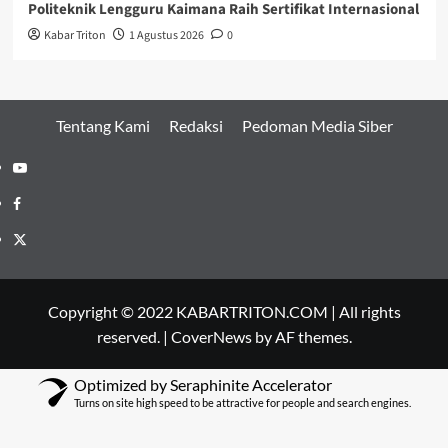
Politeknik Lengguru Kaimana Raih Sertifikat Internasional
Kabar Triton
1 Agustus 2026
0
Tentang Kami
Redaksi
Pedoman Media Siber
Youtube
Facebook
Twitter
Copyright © 2022 KABARTRITON.COM | All rights
reserved.
|
CoverNews
by AF themes.
Optimized by Seraphinite Accelerator
Turns on site high speed to be attractive for people and search engines.