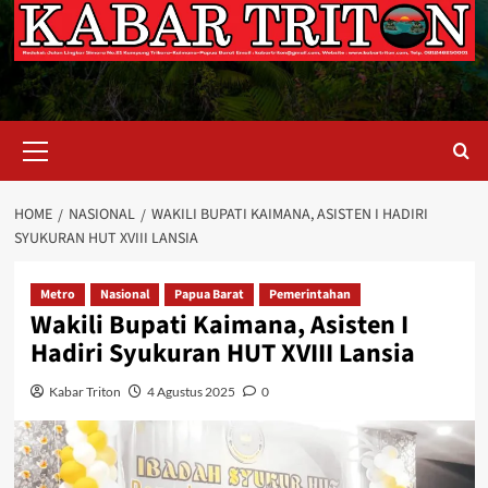
Primary
Menu
HOME
NASIONAL
WAKILI BUPATI KAIMANA, ASISTEN I HADIRI
SYUKURAN HUT XVIII LANSIA
Metro
Nasional
Papua Barat
Pemerintahan
Wakili Bupati Kaimana, Asisten I
Hadiri Syukuran HUT XVIII Lansia
Kabar Triton
4 Agustus 2025
0