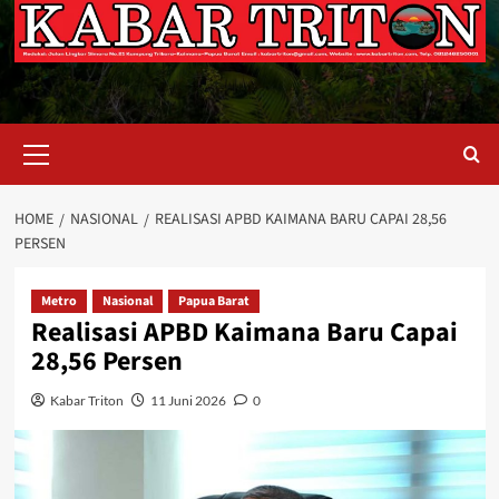
Primary
Menu
HOME
NASIONAL
REALISASI APBD KAIMANA BARU CAPAI 28,56
PERSEN
Metro
Nasional
Papua Barat
Realisasi APBD Kaimana Baru Capai
28,56 Persen
Kabar Triton
11 Juni 2026
0