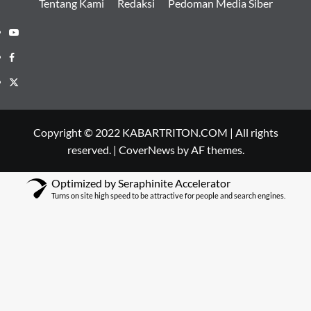
Tentang Kami
Redaksi
Pedoman Media Siber
Youtube
Facebook
Twitter
Copyright © 2022 KABARTRITON.COM | All rights
reserved.
|
CoverNews
by AF themes.
Optimized by Seraphinite Accelerator
Turns on site high speed to be attractive for people and search engines.