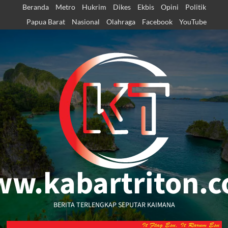
Skip
Beranda
Metro
Hukrim
Dikes
Ekbis
Opini
Politik
to
Papua Barat
Nasional
Olahraga
Facebook
YouTube
content
w.kabartriton.
BERITA TERLENGKAP SEPUTAR KAIMANA