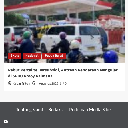
Ekbis
Nasional
Papua Barat
Rebut Pertalite Bersubsidi, Antrean Kendaraan Mengular
di SPBU Krooy Kaimana
Kabar Triton
4 Agustus 2026
0
Tentang Kami
Redaksi
Pedoman Media Siber
Youtube