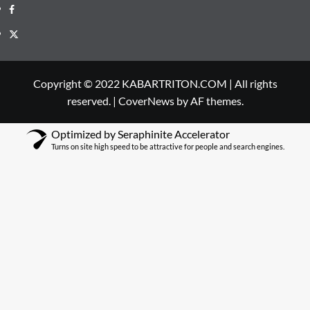
Facebook
Twitter
Copyright © 2022 KABARTRITON.COM | All rights
reserved.
|
CoverNews
by AF themes.
Optimized by Seraphinite Accelerator
Turns on site high speed to be attractive for people and search engines.