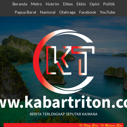
Skip
Beranda
Metro
Hukrim
Dikes
Ekbis
Opini
Politik
to
Papua Barat
Nasional
Olahraga
Facebook
YouTube
content
w.kabartriton.
BERITA TERLENGKAP SEPUTAR KAIMANA