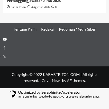
Pertanggungjawaban APBD 2025
Kabar Triton
4 Agustus 2026
0
Tentang Kami
Redaksi
Pedoman Media Siber
Youtube
Facebook
Twitter
Copyright © 2022 KABARTRITON.COM | All rights
reserved.
|
CoverNews
by AF themes.
Optimized by Seraphinite Accelerator
Turns on site high speed to be attractive for people and search engines.