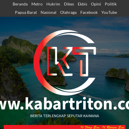
Skip
Beranda
Metro
Hukrim
Dikes
Ekbis
Opini
Politik
to
Papua Barat
Nasional
Olahraga
Facebook
YouTube
content
w.kabartriton.
BERITA TERLENGKAP SEPUTAR KAIMANA