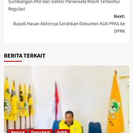
Sumbangan PAD dari Sektor Pariwisata Masih Terbentur
navigation
Regulasi
Next:
Bupati Hasan Akhirnya Serahkan Dokumen KUA PPAS ke
DPRK
BERITA TERKAIT
Nasional
Papua Barat
Politik