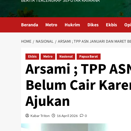
BERITA TERLENGKAP SEPUTAR KAIMANA
Beranda
Metro
Hukrim
Dikes
Ekbis
HOME
NASIONAL
ARSAMI ; TPP ASN JANUARI DAN MARET 
Ekbis
Metro
Nasional
Papua Barat
Arsami ; TPP AS
Belum Cair Kar
Ajukan
Kabar Triton
16 April 2026
0