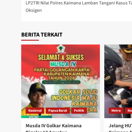
LP2TRI Nilai Polres Kaimana Lamban Tangani Kasus 
navigation
Oksigen
BERITA TERKAIT
Nasional
Papua Barat
Politik
Metro
Na
Musda IV Golkar Kaimana
Jelang HUT