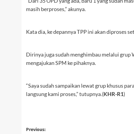
“Dari 35 OPD yang ada, baru 1 yang sudah mas
masih berproses,” akunya.
Kata dia, ke depannya TPP ini akan diproses se
Dirinya juga sudah menghimbau melalui grup
mengajukan SPM ke pihaknya.
“Saya sudah sampaikan lewat grup khusus pa
langsung kami proses,” tutupnya.(
KHR-R1
)
Post
Previous: