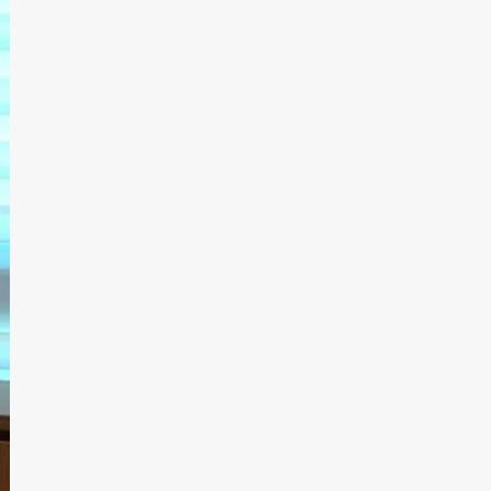
Kejaksaan
2.9k views
Miras Bersama, Dua Pemuda di Kaimana Ruda
Paksa Gadis 19 Tahun
2.6k views
Abaikan Rekomendasi KASN, Bupati Kaimana Siap
Kena Sanksi dari Presiden
2.3k views
Bupati Hasan Sebut Tahun Ini Pemda Kaimana
Diberi Quota 890 Formasi CASN
2.3k views
Oknum Guru SMAN 2 Kaimana Diduga Aniaya
Siswa, Berujung Dikeluarkan dari Sekolah
2.3k views
Kaimana Siap Dimekarkan Jadi 2 Kabupaten Baru
2.2k views