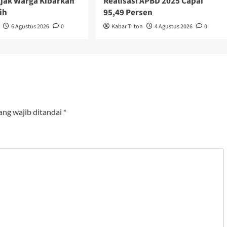
jak Warga Kibarkan
Realisasi APBD 2025 Capai
ih
95,49 Persen
6 Agustus 2026
0
Kabar Triton
4 Agustus 2026
0
ang wajib ditandai
*