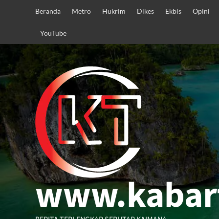
Skip
Beranda
Metro
Hukrim
Dikes
Ekbis
Opini
to
content
YouTube
www.kabar