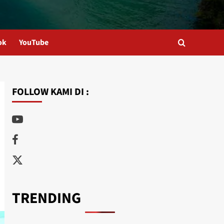
ebook
YouTube
FOLLOW KAMI DI :
Youtube
Facebook
Twitter
TRENDING
Dugaan Korupsi, Sekda DW Resmi Dilaporkan ke