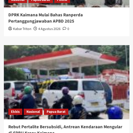
DPRK Kaimana Mulai Bahas Ranperda
Pertanggungjawaban APBD 2025
Kabar Triton
4 Agustus 2026
0
Ekbis
Nasional
Papua Barat
Rebut Pertalite Bersubsidi, Antrean Kendaraan Mengular