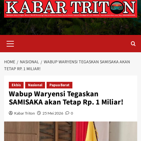
Primary
Menu
HOME
NASIONAL
WABUP WARYENSI TEGASKAN SAMISAKA AKAN
TETAP RP. 1 MILIAR!
Ekbis
Nasional
Papua Barat
Wabup Waryensi Tegaskan
SAMISAKA akan Tetap Rp. 1 Miliar!
Kabar Triton
25 Mei 2026
0