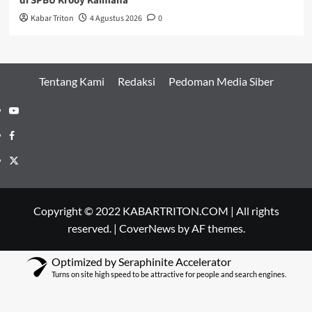
di SPBU Krooy Kaimana
Kabar Triton
4 Agustus 2026
0
Tentang Kami
Redaksi
Pedoman Media Siber
Youtube
Facebook
Twitter
Copyright © 2022 KABARTRITON.COM | All rights
reserved.
|
CoverNews
by AF themes.
Optimized by Seraphinite Accelerator
Turns on site high speed to be attractive for people and search engines.