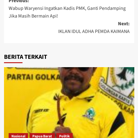
Post
Previous:
Wabup Waryensi Ingatkan Kadis PMK, Ganti Pendamping
navigation
Jika Masih Bermain Api!
Next:
IKLAN IDUL ADHA PEMDA KAIMANA
BERITA TERKAIT
Nasional
Papua Barat
Politik