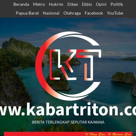
Skip
Beranda
Metro
Hukrim
Dikes
Ekbis
Opini
Politik
to
Papua Barat
Nasional
Olahraga
Facebook
YouTube
content
w.kabartriton.
BERITA TERLENGKAP SEPUTAR KAIMANA