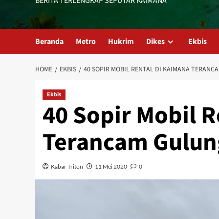
BERITA TERLENGKAP SEPUTAR KAIMANA
Beranda
Metro
Hukrim
Dikes
Ekbis
HOME
EKBIS
40 SOPIR MOBIL RENTAL DI KAIMANA TERANC
Ekbis
40 Sopir Mobil 
Terancam Gulun
Kabar Triton
11 Mei 2020
0