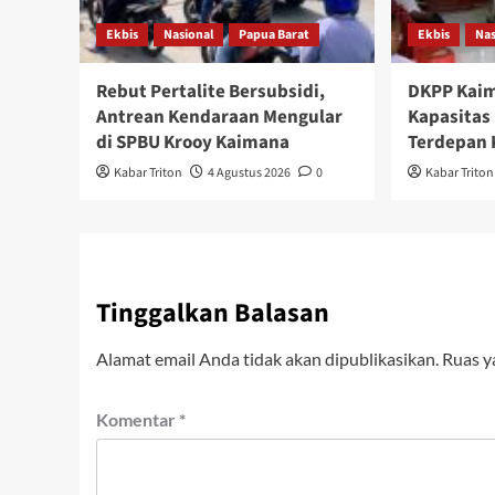
Ekbis
Nasional
Papua Barat
Ekbis
Nas
Rebut Pertalite Bersubsidi,
DKPP Kaim
Antrean Kendaraan Mengular
Kapasitas
di SPBU Krooy Kaimana
Terdepan 
Kabar Triton
4 Agustus 2026
0
Kabar Triton
Tinggalkan Balasan
Alamat email Anda tidak akan dipublikasikan.
Ruas y
Komentar
*