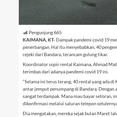
Pengunjung
665
KAIMANA, KT-
Dampak pandemi covid 19 men
penerbangan. Hal itu menyebabkan, 40 pengemu
rejeki dari Bandara, terancam gulung tikar.
Koordinator sopir rental Kaimana, Ahmad Ma
terimbas dari adanya pandemi covid 19 ini.
“Selama ini terus terang, 40 rental yang ada 
antar jemput penumpang di Bandara. Dengan a
sangat terdampak. Mana mau bayar setoran, ma
dikonfirmasi melalui saluran telepon selulerny
Dia mengatakan, mereka sejak bulan Maret lal