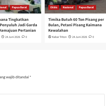
ional
Papua Barat
Ekbis
Nasional
Papua Barat
ana Tingkatkan
Timika Butuh 60 Ton Pisang per
 Penyuluh Jadi Garda
Bulan, Petani Pisang Kaimana
Kemajuan Pertanian
Kewalahan
24 Juni 2026
0
Kabar Triton
24 Juni 2026
0
ang wajib ditandai
*