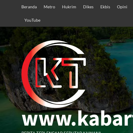
Skip
Beranda
Metro
Hukrim
Dikes
Ekbis
Opini
to
content
YouTube
www.kabar