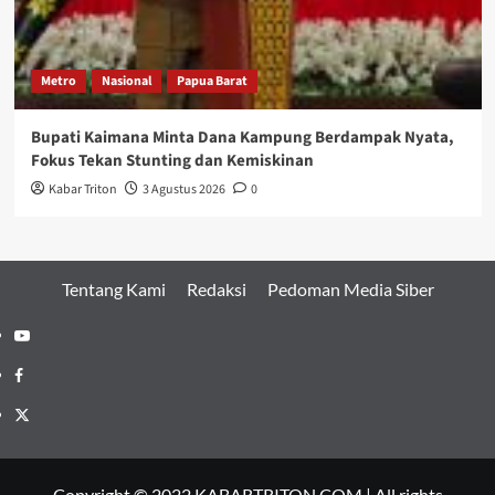
Metro
Nasional
Papua Barat
Bupati Kaimana Minta Dana Kampung Berdampak Nyata,
Fokus Tekan Stunting dan Kemiskinan
Kabar Triton
3 Agustus 2026
0
Tentang Kami
Redaksi
Pedoman Media Siber
Youtube
Facebook
Twitter
Copyright © 2022 KABARTRITON.COM | All rights