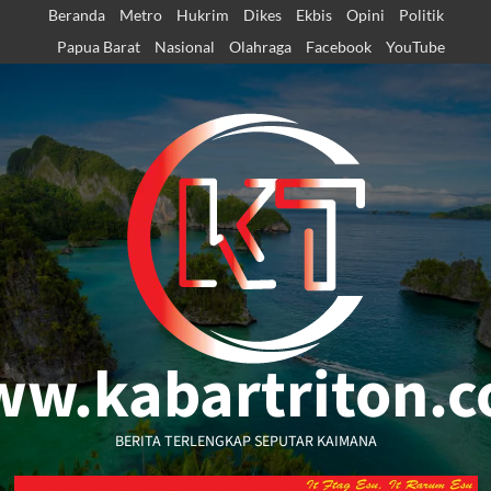
Skip
Beranda
Metro
Hukrim
Dikes
Ekbis
Opini
Politik
to
Papua Barat
Nasional
Olahraga
Facebook
YouTube
content
w.kabartriton.
BERITA TERLENGKAP SEPUTAR KAIMANA